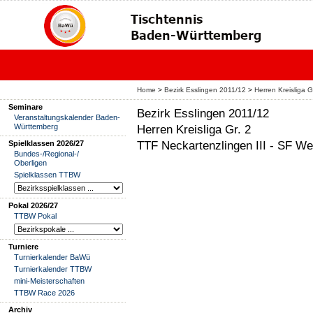
Home
>
Bezirk Esslingen 2011/12
>
Herren Kreisliga G
Seminare
Bezirk Esslingen 2011/12
Veranstaltungskalender Baden-
Württemberg
Herren Kreisliga Gr. 2
TTF Neckartenzlingen III - SF We
Spielklassen 2026/27
Bundes-/Regional-/
Oberligen
Spielklassen TTBW
Pokal 2026/27
TTBW Pokal
Turniere
Turnierkalender BaWü
Turnierkalender TTBW
mini-Meisterschaften
TTBW Race 2026
Archiv