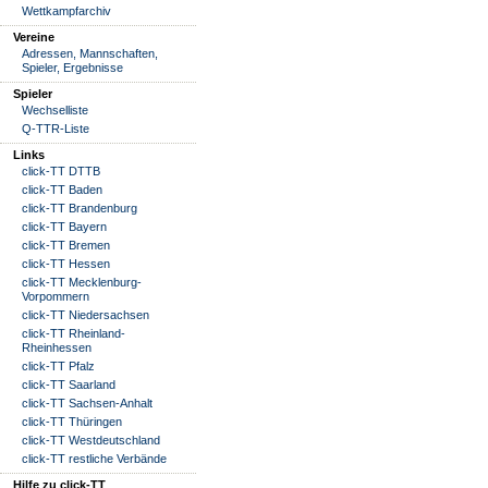
Wettkampfarchiv
Vereine
Adressen, Mannschaften,
Spieler, Ergebnisse
Spieler
Wechselliste
Q-TTR-Liste
Links
click-TT DTTB
click-TT Baden
click-TT Brandenburg
click-TT Bayern
click-TT Bremen
click-TT Hessen
click-TT Mecklenburg-
Vorpommern
click-TT Niedersachsen
click-TT Rheinland-
Rheinhessen
click-TT Pfalz
click-TT Saarland
click-TT Sachsen-Anhalt
click-TT Thüringen
click-TT Westdeutschland
click-TT restliche Verbände
Hilfe zu click-TT