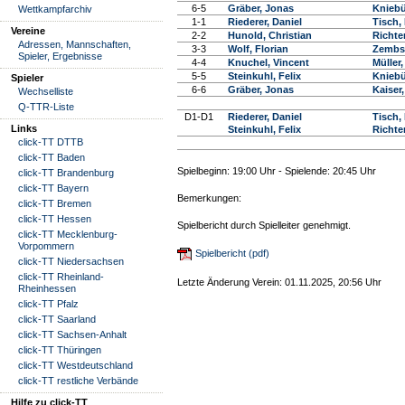
6-5
Gräber, Jonas
Kniebü
Wettkampfarchiv
1-1
Riederer, Daniel
Tisch,
Vereine
2-2
Hunold, Christian
Richte
Adressen, Mannschaften,
3-3
Wolf, Florian
Zembs
Spieler, Ergebnisse
4-4
Knuchel, Vincent
Müller
5-5
Steinkuhl, Felix
Kniebü
Spieler
6-6
Gräber, Jonas
Kaiser
Wechselliste
Q-TTR-Liste
D1-D1
Riederer, Daniel
Tisch,
Links
Steinkuhl, Felix
Richte
click-TT DTTB
click-TT Baden
Spielbeginn: 19:00 Uhr - Spielende: 20:45 Uhr
click-TT Brandenburg
click-TT Bayern
Bemerkungen:
click-TT Bremen
click-TT Hessen
Spielbericht durch Spielleiter genehmigt.
click-TT Mecklenburg-
Vorpommern
Spielbericht (pdf)
click-TT Niedersachsen
click-TT Rheinland-
Letzte Änderung Verein: 01.11.2025, 20:56 Uhr
Rheinhessen
click-TT Pfalz
click-TT Saarland
click-TT Sachsen-Anhalt
click-TT Thüringen
click-TT Westdeutschland
click-TT restliche Verbände
Hilfe zu click-TT