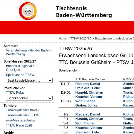
Home
>
TTBW 2025/26
>
Erwachsene Landesklasse G
Seminare
TTBW 2025/26
Veranstaltungskalender Baden-
Württemberg
Erwachsene Landesklasse Gr. 11
TTC Borussia Grißheim - PTSV Ja
Spielklassen 2026/27
Bundes-/Regional-/
Oberligen
Spielbericht
Spielklassen TTBW
TTC Borussia Grißheim
PTSV J
D1-D2
Riederer, Daniel
Zembs
Pokal 2026/27
Steinkuhl, Felix
Müller
TTBW Pokal
D2-D1
Hunold, Christian
Tisch,
Knuchel, Vincent
Richte
D3-D3
Wolf, Florian
Kniebü
Gräber, Jonas
Kaiser
Turniere
Turnierkalender BaWü
1-2
Riederer, Daniel
Richte
Turnierkalender TTBW
2-1
Hunold, Christian
Tisch,
mini-Meisterschaften
3-4
Wolf, Florian
Müller
TTBW Race 2026
4-3
Knuchel, Vincent
Zembs
5-6
Steinkuhl, Felix
Kaiser
Archiv