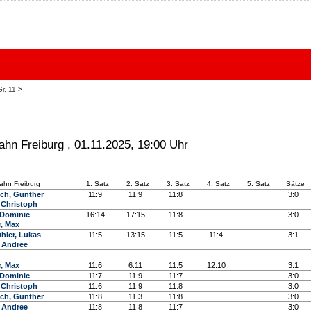
r. 11
>
hn Freiburg , 01.11.2025, 19:00 Uhr
ahn Freiburg
1. Satz
2. Satz
3. Satz
4. Satz
5. Satz
Sätze
ch, Günther
11:9
11:9
11:8
3:0
, Christoph
 Dominic
16:14
17:15
11:8
3:0
r, Max
hler, Lukas
11:5
13:15
11:5
11:4
3:1
, Andree
r, Max
11:6
6:11
11:5
12:10
3:1
 Dominic
11:7
11:9
11:7
3:0
, Christoph
11:6
11:9
11:8
3:0
ch, Günther
11:8
11:3
11:8
3:0
, Andree
11:8
11:8
11:7
3:0