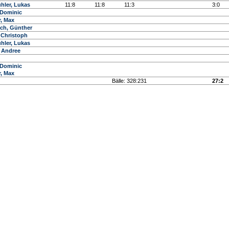
hler, Lukas
11:8
11:8
11:3
3:0
 Dominic
r, Max
ch, Günther
, Christoph
hler, Lukas
, Andree
 Dominic
r, Max
Bälle: 328:231
27:2