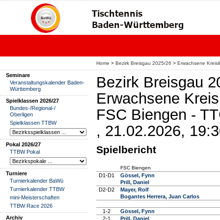
Home
>
Bezirk Breisgau 2025/26
>
Erwachsene Kreisl
Seminare
Bezirk Breisgau 2
Veranstaltungskalender Baden-
Württemberg
Erwachsene Kreis
Spielklassen 2026/27
Bundes-/Regional-/
FSC Biengen - TTC
Oberligen
Spielklassen TTBW
, 21.02.2026, 19:
Pokal 2026/27
Spielbericht
TTBW Pokal
FSC Biengen
Turniere
D1-D1
Gössel, Fynn
Turnierkalender BaWü
Prill, Daniel
Turnierkalender TTBW
D2-D2
Mayer, Rolf
Bogantes Herrera, Juan Carlos
mini-Meisterschaften
TTBW Race 2026
1-2
Gössel, Fynn
Archiv
2-1
Prill, Daniel