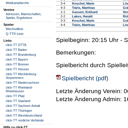
Wettkampfarchiv
3-4
Knuchel, Marie
Löw
4-3
Träris, Matthias
Grä
Vereine
1-1
Gassert, Eckhard
Str
Adressen, Mannschaften,
2-2
Lakus, Harald
Röt
Spieler, Ergebnisse
3-3
Knuchel, Marie
Grä
Spieler
4-4
Träris, Matthias
Löw
Wechselliste
Q-TTR-Liste
Spielbeginn: 20:15 Uhr - 
Links
click-TT DTTB
click-TT Baden
Bemerkungen:
click-TT Brandenburg
click-TT Bayern
Spielbericht durch Spielle
click-TT Bremen
click-TT Hessen
click-TT Mecklenburg-
Spielbericht (pdf)
Vorpommern
click-TT Niedersachsen
click-TT Rheinland-
Letzte Änderung Verein: 0
Rheinhessen
click-TT Pfalz
Letzte Änderung Admin: 1
click-TT Saarland
click-TT Sachsen-Anhalt
click-TT Thüringen
click-TT Westdeutschland
click-TT restliche Verbände
Hilfe zu click-TT