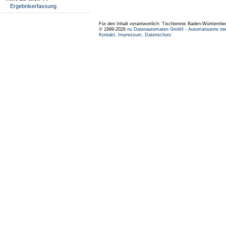
Ergebniserfassung
Für den Inhalt verantwortlich: Tischtennis Baden-Württembe
© 1999-2026
nu Datenautomaten GmbH - Automatisierte int
Kontakt
,
Impressum
,
Datenschutz