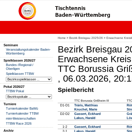
Home
>
Bezirk Breisgau 2025/26
>
Erwachsene Kreisl
Seminare
Bezirk Breisgau 2
Veranstaltungskalender Baden-
Württemberg
Erwachsene Kreis
Spielklassen 2026/27
Bundes-/Regional-/
TTC Borussia Griß
Oberligen
Spielklassen TTBW
, 06.03.2026, 20:
Pokal 2026/27
Spielbericht
TTBW Pokal
TTC Borussia Grißheim III
TTC
Turniere
D1-D1
Träris, Matthias
Röt
Turnierkalender BaWü
Knuchel, Marie
Str
Turnierkalender TTBW
D2-D2
Gassert, Eckhard
Grä
Lakus, Harald
Löw
mini-Meisterschaften
TTBW Race 2026
1-2
Gassert, Eckhard
Röt
Archiv
2-1
Lakus, Harald
Str