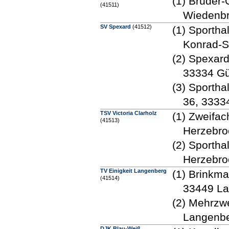
(1) Brüder
(41511)
Wiedenb
SV Spexard
(41512)
(1) Sportha
Konrad-St
(2) Spexard
33334 Gü
(3) Sportha
36, 3333
TSV Victoria Clarholz
(1) Zweifac
(41513)
Herzebro
(2) Sportha
Herzebro
TV Einigkeit Langenberg
(1) Brinkma
(41514)
33449 L
(2) Mehrzwe
Langenb
DJK Blau-Weiß