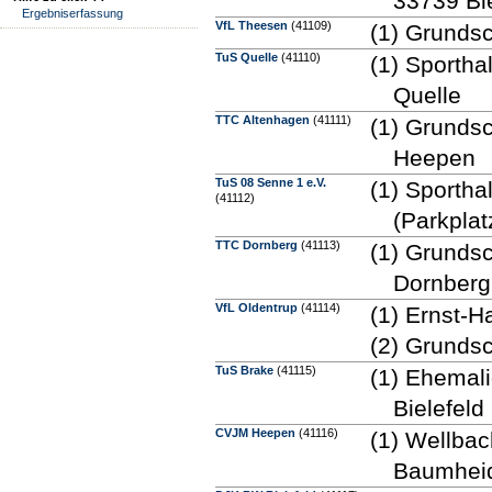
33739 Bie
Ergebniserfassung
VfL Theesen
(41109)
(1) Grundsc
TuS Quelle
(41110)
(1) Sporthal
Quelle
TTC Altenhagen
(41111)
(1) Grunds
Heepen
TuS 08 Senne 1 e.V.
(1) Sporth
(41112)
(Parkpla
TTC Dornberg
(41113)
(1) Grunds
Dornberg
VfL Oldentrup
(41114)
(1) Ernst-H
(2) Grundsc
TuS Brake
(41115)
(1) Ehemal
Bielefeld
CVJM Heepen
(41116)
(1) Wellbac
Baumhei