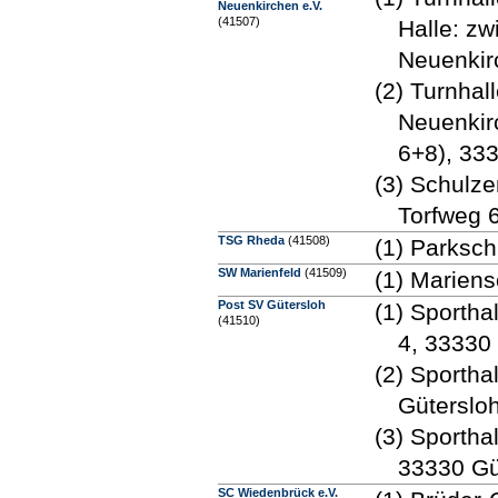
Neuenkirchen e.V.
(41507)
Halle: z
Neuenkir
(2) Turnhal
Neuenkir
6+8), 333
(3) Schulz
Torfweg 
TSG Rheda
(41508)
(1) Parksc
SW Marienfeld
(41509)
(1) Mariens
Post SV Gütersloh
(1) Sportha
(41510)
4, 33330
(2) Sporth
Güterslo
(3) Sportha
33330 Gü
SC Wiedenbrück e.V.