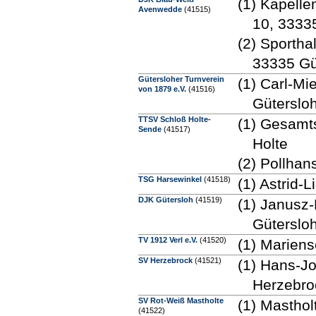
(1) Kapell
Avenwedde
(41515)
10, 3333
(2) Sportha
33335 Gü
Gütersloher Turnverein
(1) Carl-Mi
von 1879 e.V.
(41516)
Güterslo
TTSV Schloß Holte-
(1) Gesamt
Sende
(41517)
Holte
(2) Pollhan
TSG Harsewinkel
(41518)
(1) Astrid
DJK Gütersloh
(41519)
(1) Janusz
Güterslo
TV 1912 Verl e.V.
(41520)
(1) Marien
SV Herzebrock
(41521)
(1) Hans-J
Herzebro
SV Rot-Weiß Mastholte
(1) Masthol
(41522)