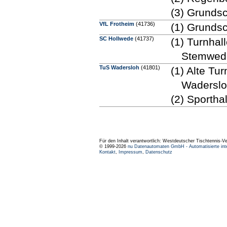
(3) Grunds
VfL Frotheim
(41736)
(1) Grunds
SC Hollwede
(41737)
(1) Turnha
Stemwed
TuS Wadersloh
(41801)
(1) Alte Tu
Wadersl
(2) Sportha
Für den Inhalt verantwortlich: Westdeutscher Tischtennis-V
© 1999-2026
nu Datenautomaten GmbH - Automatisierte int
Kontakt
,
Impressum
,
Datenschutz