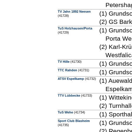
Petersha
TV Jahn 1892 Neesen
(1) Grundsc
(41728)
(2) GS Bark
TuS Holzhausen/Porta
(1) Grunds
(41729)
Porta Wes
(2) Karl-Kr
Westfali
TV Hille
(41730)
(1) Grundsch
TTC Rahden
(41731)
(1) Grunds
ATSV Espelkamp
(41732)
(1) Auewald
Espelka
TTV Lübbecke
(41733)
(1) Wittek
(2) Turnha
TuS Wehe
(41734)
(1) Sporth
Sport Club Blasheim
(1) Grunds
(41735)
(2) Regenb