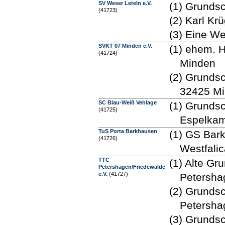
SV Weser Leteln e.V.
(1) Grunds
(41723)
(2) Karl Kr
(3) Eine We
SVKT 07 Minden e.V.
(1) ehem. 
(41724)
Minden
(2) Grunds
32425 M
SC Blau-Weiß Vehlage
(1) Grunds
(41725)
Espelkam
TuS Porta Barkhausen
(1) GS Bark
(41726)
Westfali
TTC
(1) Alte Gr
Petershagen/Friedewalde
e.V.
(41727)
Petersha
(2) Grunds
Petersha
(3) Grunds