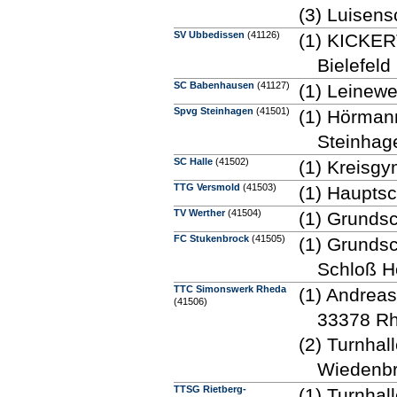
(3) Luisens
SV Ubbedissen
(41126)
(1) KICKER
Bielefeld
SC Babenhausen
(41127)
(1) Leinewe
Spvg Steinhagen
(41501)
(1) Hörman
Steinhag
SC Halle
(41502)
(1) Kreisgy
TTG Versmold
(41503)
(1) Hauptsc
TV Werther
(41504)
(1) Grundsc
FC Stukenbrock
(41505)
(1) Grunds
Schloß H
TTC Simonswerk Rheda
(1) Andreas
(41506)
33378 R
(2) Turnhal
Wiedenbr
TTSG Rietberg-
(1) Turnhal