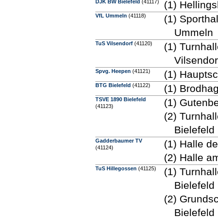
DJK BW Bielefeld
(41117)
(1) Helling
VfL Ummeln
(41118)
(1) Sportha
Ummeln
TuS Vilsendorf
(41120)
(1) Turnhal
Vilsendor
Spvg. Heepen
(41121)
(1) Hauptsc
BTG Bielefeld
(41122)
(1) Brodha
TSVE 1890 Bielefeld
(1) Gutenbe
(41123)
(2) Turnhal
Bielefeld
Gadderbaumer TV
(1) Halle d
(41124)
(2) Halle 
TuS Hillegossen
(41125)
(1) Turnhal
Bielefeld
(2) Grundsc
Bielefeld