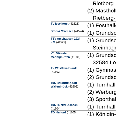
Rietberg
(2) Mastholt
Rietberg
TV Isselhorst
(41523)
(1) Festhall
SC GW Varensell
(41524)
(1) Grundsc
TSV Amshausen 1924
(1) Grunds
e.V.
(41525)
Steinhag
VfL Viktoria
(1) Grundsc
Mennighüffen
(41601)
32584 L
TV Westfalia Bünde
(1) Gymnas
(41602)
(2) Grunds
TuS Bardüttingdorf-
(1) Turnhal
Wallenbrück
(41603)
(2) Werbur
(3) Sportha
TuS Hücker-Aschen
(1) Turnha
(41604)
TG Herford
(41605)
(1) Königin