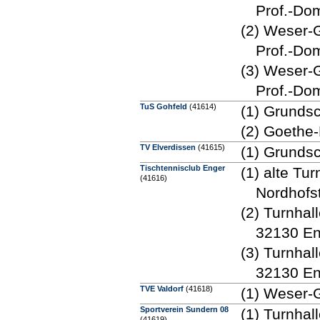
Prof.-Do
(2) Weser-
Prof.-Do
(3) Weser-
Prof.-Do
TuS Gohfeld
(41614)
(1) Grundsc
(2) Goethe
TV Elverdissen
(41615)
(1) Grundsc
Tischtennisclub Enger
(1) alte Tu
(41616)
Nordhofs
(2) Turnha
32130 En
(3) Turnhal
32130 En
TVE Valdorf
(41618)
(1) Weser-
Sportverein Sundern 08
(1) Turnhal
(41619)