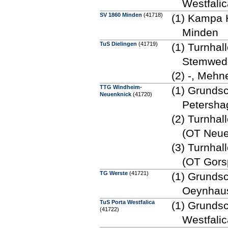
Westfali
SV 1860 Minden
(41718)
(1) Kampa H
Minden
TuS Dielingen
(41719)
(1) Turnhal
Stemwed
(2) -, Meh
TTG Windheim-
(1) Grunds
Neuenknick
(41720)
Petersha
(2) Turnha
(OT Neue
(3) Turnha
(OT Gors
TG Werste
(41721)
(1) Grundsc
Oeynhau
TuS Porta Westfalica
(1) Grunds
(41722)
Westfali