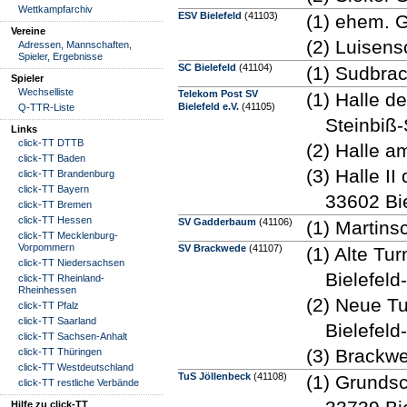
Wettkampfarchiv
ESV Bielefeld
(41103)
(1) ehem. G
Vereine
(2) Luisens
Adressen, Mannschaften,
Spieler, Ergebnisse
SC Bielefeld
(41104)
(1) Sudbrac
Spieler
Wechselliste
Telekom Post SV
(1) Halle d
Bielefeld e.V.
(41105)
Q-TTR-Liste
Steinbiß-
Links
click-TT DTTB
(2) Halle 
click-TT Baden
(3) Halle II
click-TT Brandenburg
click-TT Bayern
33602 Bie
click-TT Bremen
click-TT Hessen
SV Gadderbaum
(41106)
(1) Martins
click-TT Mecklenburg-
Vorpommern
SV Brackwede
(41107)
(1) Alte Tu
click-TT Niedersachsen
Bielefel
click-TT Rheinland-
Rheinhessen
(2) Neue Tu
click-TT Pfalz
click-TT Saarland
Bielefel
click-TT Sachsen-Anhalt
(3) Brackwe
click-TT Thüringen
click-TT Westdeutschland
TuS Jöllenbeck
(41108)
(1) Grunds
click-TT restliche Verbände
Hilfe zu click-TT