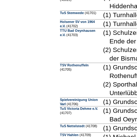
Hiddenh
TuS Stemwede
(41701)
(1) Turnha
Holsener SV von 1964
(1) Turnhal
e.V.
(41702)
TTU Bad Oeynhausen
(1) Schulze
e.V.
(41703)
Ende der
(2) Schulze
der Bism
TSV Rothenuffeln
(1) Grundsc
(41705)
Rothenuf
(2) Sportha
Unterlüb
Spielvereinigung Union
(1) Grundsc
Varl
(41706)
TuS Victoria Dehme e.V.
(1) Grunds
(41707)
Bad Oey
TuS Nettelstedt
(41708)
(1) Grundsc
TSV Hahlen
(41709)
(1) Michae