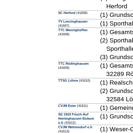
Herford
SC Herford
(41606)
(1) Grundsc
TV Lenzinghausen
(1) Sportha
(41607)
TTC Mennighüffen
(1) Gesamt
(41608)
(2) Sportha
Sporthal
(3) Grunds
TTC Rödinghausen
(1) Gesamt
(41609)
32289 R
TTSG Löhne
(41610)
(1) Realsch
(2) Grundsc
32584 L
CVJM Exter
(41611)
(1) Gemeind
SG 1910 Frisch-Auf
(1) Grundsc
Herringhausen-Eickum
e.V.
(41612)
CVJM Wehrendorf e.V.
(1) Weser-G
(41613)