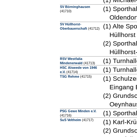
SV Börninghausen
(1) Sportha
(41710)
Oldendor
SV Hüllhorst-
(1) Alte Spo
Oberbauerschaft
(41712)
Hüllhorst
(2) Sportha
Hüllhors
RSV Westfalia
(1) Turnhal
Mindenerwald
(41713)
HSC Alswede von 1946
(1) Turnhal
e.V.
(41714)
TSG Rehme
(41715)
(1) Schulz
Eingang 
(2) Grunds
Oeynhau
PSG Gewe Minden e.V.
(1) Sporth
(41716)
SuS Veltheim
(41717)
(1) Karl-Kr
(2) Grundsc