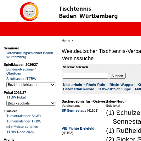
Home
>
Seminare
Westdeutscher Tischtennis-Verba
Veranstaltungskalender Baden-
Württemberg
Vereinssuche
Spielklassen 2026/27
Vereine suchen
Bundes-/Regional-/
Oberligen
Spielklassen TTBW
Niederrhein
Rhein-Ruhr
Rhein-Wupper
K
Ostwestfalen-Nord
Ostwestfalen/Lippe
Mit
Pokal 2026/27
TTBW Pokal
Suchergebnis für »Ostwestfalen-Nord«
Vereinsname
Spiellokal
SF Sennestadt
(41101)
(1) Schulze
Turniere
Turnierkalender BaWü
Sennesta
Turnierkalender TTBW
mini-Meisterschaften
VfB Fichte Bielefeld
(1) Rußheid
TTBW Race 2026
(41102)
(2) Sieker
Archiv