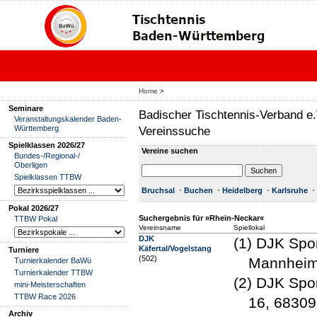
Home
>
Seminare
Badischer Tischtennis-Verband e.
Veranstaltungskalender Baden-
Württemberg
Vereinssuche
Spielklassen 2026/27
Vereine suchen
Bundes-/Regional-/
Oberligen
Spielklassen TTBW
Bruchsal
Buchen
Heidelberg
Karlsruhe
Pokal 2026/27
Suchergebnis für »Rhein-Neckar«
TTBW Pokal
Vereinsname
Spiellokal
DJK
(1) DJK Spo
Käfertal/Vogelstang
Turniere
(502)
Mannhei
Turnierkalender BaWü
Turnierkalender TTBW
(2) DJK Spo
mini-Meisterschaften
TTBW Race 2026
16, 6830
Archiv