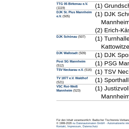
TTG 05 Birkenau e.V.
(1) Grundsc
(1119)
DJK St. Pius Mannheim
(1) DJK Sch
e.V.
(505)
Mannhei
(2) Erich-K
DJK Schönau
(507)
(1) Turnhal
Kattowitz
DJK Wallstadt
(509)
(1) DJK Spo
Post SG Mannheim
(1) PSG Ma
(512)
TSV Neckarau e.V.
(516)
(1) TSV Nec
TV 1877 e.V. Waldhof
(1) Sportha
(521)
VSC Rot-Weiß
(1) Justizvo
Mannheim
(523)
Mannhei
Für den Inhalt verantwortlich: Badischer Tischtennis-Verband
© 1999-2026
nu Datenautomaten GmbH - Automatisierte int
Kontakt
,
Impressum
,
Datenschutz