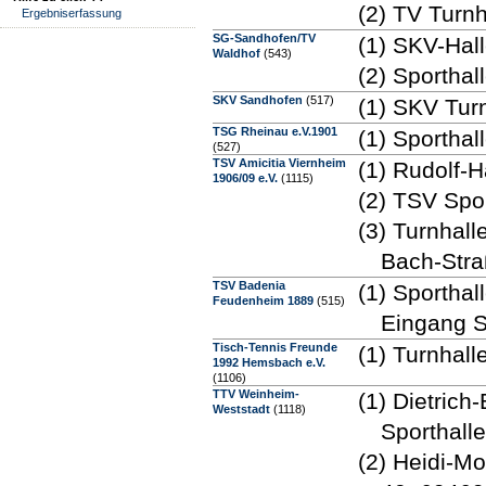
(2) TV Turn
Ergebniserfassung
SG-Sandhofen/TV
(1) SKV-Hal
Waldhof
(543)
(2) Sportha
SKV Sandhofen
(517)
(1) SKV Tur
TSG Rheinau e.V.1901
(1) Sportha
(527)
TSV Amicitia Viernheim
(1) Rudolf-
1906/09 e.V.
(1115)
(2) TSV Spo
(3) Turnhall
Bach-Stra
TSV Badenia
(1) Sportha
Feudenheim 1889
(515)
Eingang S
Tisch-Tennis Freunde
(1) Turnhal
1992 Hemsbach e.V.
(1106)
TTV Weinheim-
(1) Dietrich
Weststadt
(1118)
Sporthall
(2) Heidi-Mo