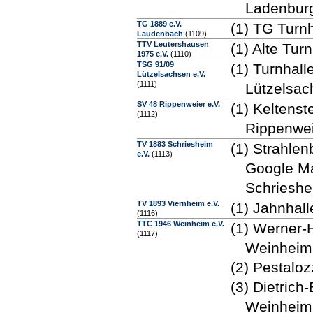
Ladenbur
TG 1889 e.V.
(1) TG Turn
Laudenbach
(1109)
TTV Leutershausen
(1) Alte Tu
1975 e.V.
(1110)
TSG 91/09
(1) Turnhal
Lützelsachsen e.V.
(1111)
Lützelsac
SV 48 Rippenweier e.V.
(1) Keltens
(1112)
Rippenwe
TV 1883 Schriesheim
(1) Strahle
e.V.
(1113)
Google Ma
Schriesh
TV 1893 Viernheim e.V.
(1) Jahnhall
(1116)
TTC 1946 Weinheim e.V.
(1) Werner-
(1117)
Weinheim
(2) Pestalo
(3) Dietrich
Weinheim