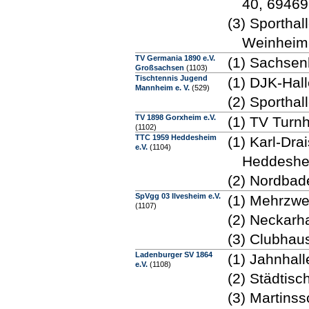
40, 6946
(3) Sporthal
Weinheim
TV Germania 1890 e.V.
(1) Sachsen
Großsachsen
(1103)
Tischtennis Jugend
(1) DJK-Hal
Mannheim e. V.
(529)
(2) Sportha
TV 1898 Gorxheim e.V.
(1) TV Turn
(1102)
TTC 1959 Heddesheim
(1) Karl-Dra
e.V.
(1104)
Heddesh
(2) Nordbad
SpVgg 03 Ilvesheim e.V.
(1) Mehrzwe
(1107)
(2) Neckarh
(3) Clubhau
Ladenburger SV 1864
(1) Jahnhal
e.V.
(1108)
(2) Städtis
(3) Martins