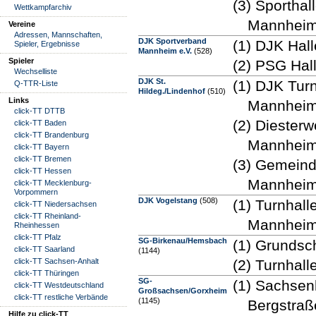
(3) Sporthal
Wettkampfarchiv
Mannhei
Vereine
Adressen, Mannschaften,
DJK Sportverband
(1) DJK Hal
Spieler, Ergebnisse
Mannheim e.V.
(528)
Spieler
(2) PSG Hal
Wechselliste
DJK St.
(1) DJK Tur
Q-TTR-Liste
Hildeg./Lindenhof
(510)
Links
Mannheim
click-TT DTTB
(2) Diester
click-TT Baden
click-TT Brandenburg
Mannhei
click-TT Bayern
click-TT Bremen
(3) Gemeind
click-TT Hessen
Mannhei
click-TT Mecklenburg-
Vorpommern
DJK Vogelstang
(508)
(1) Turnhal
click-TT Niedersachsen
click-TT Rheinland-
Mannhei
Rheinhessen
click-TT Pfalz
SG-Birkenau/Hemsbach
(1) Grundsc
click-TT Saarland
(1144)
click-TT Sachsen-Anhalt
(2) Turnhal
click-TT Thüringen
SG-
(1) Sachsen
click-TT Westdeutschland
Großsachsen/Gorxheim
click-TT restliche Verbände
(1145)
Bergstraß
Hilfe zu click-TT