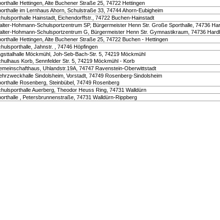
porthalle Hettingen, Alte Buchener Straße 25, 74722 Hettingen
porthalle im Lernhaus Ahorn, Schulstraße 33, 74744 Ahorn-Eubigheim
chulsporthalle Hainstadt, Eichendorffstr., 74722 Buchen-Hainstadt
alter-Hohmann-Schulsportzentrum SP, Bürgermeister Henn Str. Große Sporthalle, 74736 Ha
alter-Hohmann-Schulsportzentrum G, Bürgermeister Henn Str. Gymnastikraum, 74736 Hard
porthalle Hettingen, Alte Buchener Straße 25, 74722 Buchen - Hettingen
chulsporthalle, Jahnstr. , 74746 Höpfingen
agsttalhalle Möckmühl, Joh-Seb-Bach-Str. 5, 74219 Möckmühl
chulhaus Korb, Sennfelder Str. 5, 74219 Möckmühl - Korb
emeinschafthaus, Uhlandstr.19A, 74747 Ravenstein-Oberwittstadt
ehrzweckhalle Sindolsheim, Vorstadt, 74749 Rosenberg-Sindolsheim
porthalle Rosenberg, Steinbübel, 74749 Rosenberg
chulsporthalle Auerberg, Theodor Heuss Ring, 74731 Walldürn
porthalle , Petersbrunnenstraße, 74731 Walldürn-Rippberg