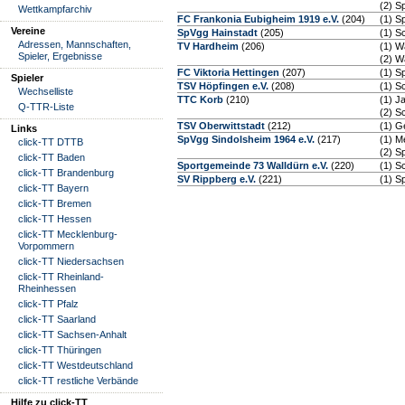
(2) S
Wettkampfarchiv
FC Frankonia Eubigheim 1919 e.V.
(204)
(1) S
Vereine
SpVgg Hainstadt
(205)
(1) S
Adressen, Mannschaften,
TV Hardheim
(206)
(1) W
Spieler, Ergebnisse
(2) W
FC Viktoria Hettingen
(207)
(1) S
Spieler
TSV Höpfingen e.V.
(208)
(1) S
Wechselliste
TTC Korb
(210)
(1) J
Q-TTR-Liste
(2) S
TSV Oberwittstadt
(212)
(1) G
Links
SpVgg Sindolsheim 1964 e.V.
(217)
(1) M
click-TT DTTB
(2) S
click-TT Baden
Sportgemeinde 73 Walldürn e.V.
(220)
(1) S
click-TT Brandenburg
SV Rippberg e.V.
(221)
(1) S
click-TT Bayern
click-TT Bremen
click-TT Hessen
click-TT Mecklenburg-
Vorpommern
click-TT Niedersachsen
click-TT Rheinland-
Rheinhessen
click-TT Pfalz
click-TT Saarland
click-TT Sachsen-Anhalt
click-TT Thüringen
click-TT Westdeutschland
click-TT restliche Verbände
Hilfe zu click-TT