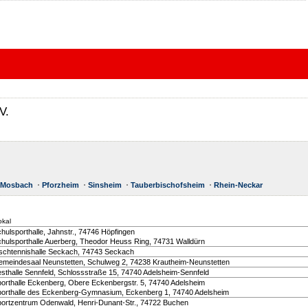
V.
Mosbach
Pforzheim
Sinsheim
Tauberbischofsheim
Rhein-Neckar
okal
chulsporthalle, Jahnstr., 74746 Höpfingen
chulsporthalle Auerberg, Theodor Heuss Ring, 74731 Walldürn
ischtennishalle Seckach, 74743 Seckach
emeindesaal Neunstetten, Schulweg 2, 74238 Krautheim-Neunstetten
esthalle Sennfeld, Schlossstraße 15, 74740 Adelsheim-Sennfeld
porthalle Eckenberg, Obere Eckenbergstr. 5, 74740 Adelsheim
porthalle des Eckenberg-Gymnasium, Eckenberg 1, 74740 Adelsheim
portzentrum Odenwald, Henri-Dunant-Str., 74722 Buchen