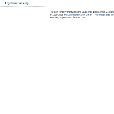
Ergebniserfassung
Für den Inhalt verantwortlich: Badischer Tischtennis-Verband
© 1999-2026
nu Datenautomaten GmbH - Automatisierte int
Kontakt
,
Impressum
,
Datenschutz