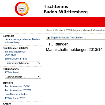
Home
>
Vereine
>
TTC Ittlingen
>
Mannschaftsmeldun
Seminare
Ergebnishistorie freischalten ...
Veranstaltungskalender Baden-
Württemberg
TTC Ittlingen
Spielklassen 2026/27
Mannschaftsmeldungen 2013/14 -
Bundes-/Regional-/
Oberligen
Spielklassen TTBW
Pokal 2026/27
TTBW Pokal
Turniere
Turnierkalender BaWü
Turnierkalender TTBW
mini-Meisterschaften
TTBW Race 2026
Archiv