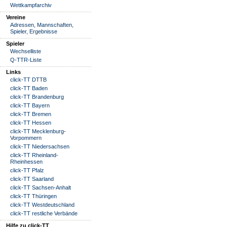
Wettkampfarchiv
Vereine
Adressen, Mannschaften,
Spieler, Ergebnisse
Spieler
Wechselliste
Q-TTR-Liste
Links
click-TT DTTB
click-TT Baden
click-TT Brandenburg
click-TT Bayern
click-TT Bremen
click-TT Hessen
click-TT Mecklenburg-
Vorpommern
click-TT Niedersachsen
click-TT Rheinland-
Rheinhessen
click-TT Pfalz
click-TT Saarland
click-TT Sachsen-Anhalt
click-TT Thüringen
click-TT Westdeutschland
click-TT restliche Verbände
Hilfe zu click-TT