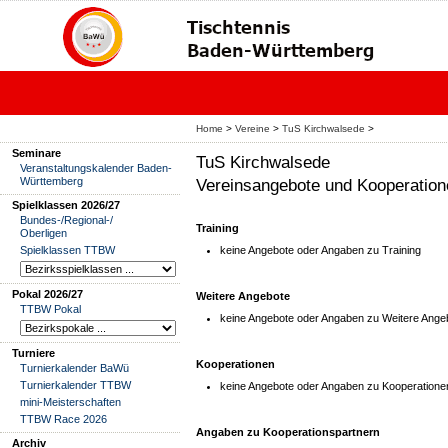
Home
>
Vereine
>
TuS Kirchwalsede
>
Seminare
TuS Kirchwalsede
Veranstaltungskalender Baden-
Württemberg
Vereinsangebote und Kooperation
Spielklassen 2026/27
Bundes-/Regional-/
Training
Oberligen
Spielklassen TTBW
keine Angebote oder Angaben zu Training
Pokal 2026/27
Weitere Angebote
TTBW Pokal
keine Angebote oder Angaben zu Weitere Ange
Turniere
Kooperationen
Turnierkalender BaWü
Turnierkalender TTBW
keine Angebote oder Angaben zu Kooperatione
mini-Meisterschaften
TTBW Race 2026
Angaben zu Kooperationspartnern
Archiv