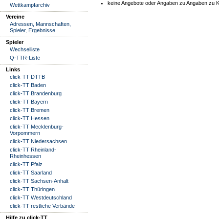
keine Angebote oder Angaben zu Angaben zu K
Wettkampfarchiv
Vereine
Adressen, Mannschaften,
Spieler, Ergebnisse
Spieler
Wechselliste
Q-TTR-Liste
Links
click-TT DTTB
click-TT Baden
click-TT Brandenburg
click-TT Bayern
click-TT Bremen
click-TT Hessen
click-TT Mecklenburg-
Vorpommern
click-TT Niedersachsen
click-TT Rheinland-
Rheinhessen
click-TT Pfalz
click-TT Saarland
click-TT Sachsen-Anhalt
click-TT Thüringen
click-TT Westdeutschland
click-TT restliche Verbände
Hilfe zu click-TT