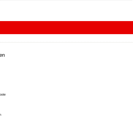
en
bote
n