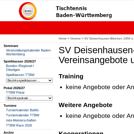
Home
>
Vereine
>
SV Deisenhausen-Bleichen 1956 e.
Seminare
SV Deisenhausen-
Veranstaltungskalender Baden-
Württemberg
Vereinsangebote 
Spielklassen 2026/27
Bundes-/Regional-/
Oberligen
Training
Spielklassen TTBW
keine Angebote oder An
Pokal 2026/27
TTBW Pokal
Weitere Angebote
Turniere
Turnierkalender BaWü
keine Angebote oder A
Turnierkalender TTBW
mini-Meisterschaften
TTBW Race 2026
Kooperationen
Archiv