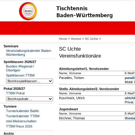
Home
>
Vereine
>
SC Uchte
>
Seminare
SC Uchte
Veranstaltungskalender Baden-
Württemberg
Vereinsfunktionäre
Spielklassen 2026/27
Bundes-/Regional-/
Abteilungsleiter/1. Vorsitzender
Oberligen
Name, Vorname
E-Mail/
Spielklassen TTBW
Paradies, Torben
parad
Mobil:
Pokal 2026/27
Stellv. Abteilungsleiter/2. Vorsitzender
TTBW Pokal
Name, Vorname
E-Mail/
Kuschnick, Ulrich
ulrich
Privat
Turniere
Jugendwart
Turnierkalender BaWü
Name, Vorname
E-Mail/
Turnierkalender TTBW
Kirchner, Thomas
thoma
mini-Meisterschaften
TTBW Race 2026
Archiv