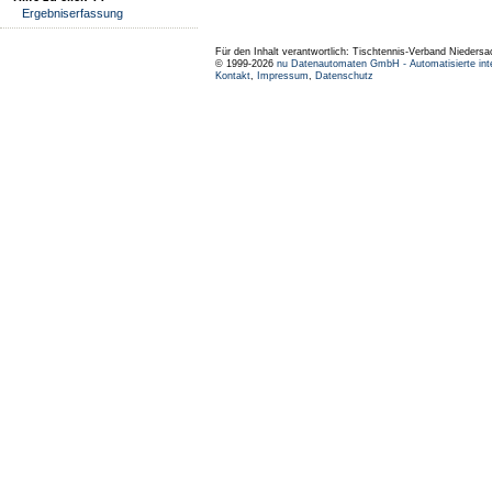
Ergebniserfassung
Für den Inhalt verantwortlich: Tischtennis-Verband Niedersa
© 1999-2026
nu Datenautomaten GmbH - Automatisierte int
Kontakt
,
Impressum
,
Datenschutz