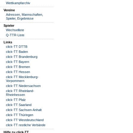
Wettkampfarchiv
Vereine
Adressen, Mannschaften,
Spieler, Ergebnisse
Spieler
Wechselliste
Q-TTR-Liste
Links
click-TT DTTB
click-TT Baden
click-TT Brandenburg
click-TT Bayern
click-TT Bremen
click-TT Hessen
click-TT Mecklenburg-
Vorpommern
click-TT Niedersachsen
click-TT Rheinland-
Rheinhessen
click-TT Pfalz
click-TT Saarland
click-TT Sachsen-Anhalt
click-TT Thüringen
click-TT Westdeutschland
click-TT restliche Verbände
Hilfe zu click-TT