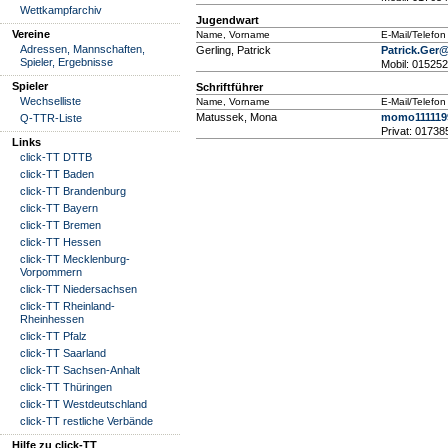
Wettkampfarchiv
Jugendwart
Vereine
Name, Vorname
E-Mail/Telefon
Adressen, Mannschaften,
Gerling, Patrick
Patrick.Ger@
Spieler, Ergebnisse
Mobil: 01525
Spieler
Schriftführer
Wechselliste
Name, Vorname
E-Mail/Telefon
Matussek, Mona
momo111119
Q-TTR-Liste
Privat: 0173
Links
click-TT DTTB
click-TT Baden
click-TT Brandenburg
click-TT Bayern
click-TT Bremen
click-TT Hessen
click-TT Mecklenburg-
Vorpommern
click-TT Niedersachsen
click-TT Rheinland-
Rheinhessen
click-TT Pfalz
click-TT Saarland
click-TT Sachsen-Anhalt
click-TT Thüringen
click-TT Westdeutschland
click-TT restliche Verbände
Hilfe zu click-TT