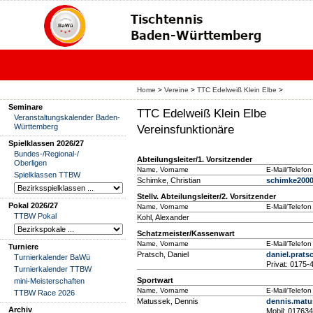
Home
>
Vereine
>
TTC Edelweiß Klein Elbe
>
Seminare
TTC Edelweiß Klein Elbe
Veranstaltungskalender Baden-
Württemberg
Vereinsfunktionäre
Spielklassen 2026/27
Bundes-/Regional-/
Abteilungsleiter/1. Vorsitzender
Oberligen
Name, Vorname
E-Mail/Telefon
Spielklassen TTBW
Schimke, Christian
schimke2000
Stellv. Abteilungsleiter/2. Vorsitzender
Pokal 2026/27
Name, Vorname
E-Mail/Telefon
TTBW Pokal
Kohl, Alexander
Schatzmeister/Kassenwart
Name, Vorname
E-Mail/Telefon
Turniere
Pratsch, Daniel
daniel.prat
Turnierkalender BaWü
Privat: 0175
Turnierkalender TTBW
Sportwart
mini-Meisterschaften
Name, Vorname
E-Mail/Telefon
TTBW Race 2026
Matussek, Dennis
dennis.matu
Archiv
Mobil: 01763