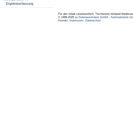
Ergebniserfassung
Für den Inhalt verantwortlich: Tischtennis-Verband Niedersa
© 1999-2026
nu Datenautomaten GmbH - Automatisierte int
Kontakt
,
Impressum
,
Datenschutz