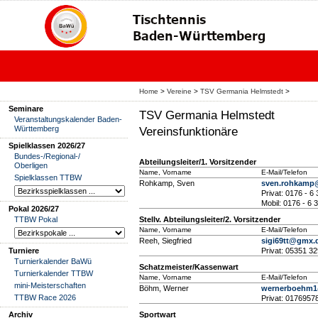
Home
>
Vereine
>
TSV Germania Helmstedt
>
Seminare
TSV Germania Helmstedt
Veranstaltungskalender Baden-
Württemberg
Vereinsfunktionäre
Spielklassen 2026/27
Bundes-/Regional-/
Abteilungsleiter/1. Vorsitzender
Oberligen
Name, Vorname
E-Mail/Telefon
Spielklassen TTBW
Rohkamp, Sven
sven.rohkamp@
Privat: 0176 - 6
Mobil: 0176 - 6 
Pokal 2026/27
TTBW Pokal
Stellv. Abteilungsleiter/2. Vorsitzender
Name, Vorname
E-Mail/Telefon
Reeh, Siegfried
sigi69tt@gmx.
Turniere
Privat: 05351 3
Turnierkalender BaWü
Schatzmeister/Kassenwart
Turnierkalender TTBW
Name, Vorname
E-Mail/Telefon
mini-Meisterschaften
Böhm, Werner
wernerboehm
TTBW Race 2026
Privat: 0176957
Archiv
Sportwart