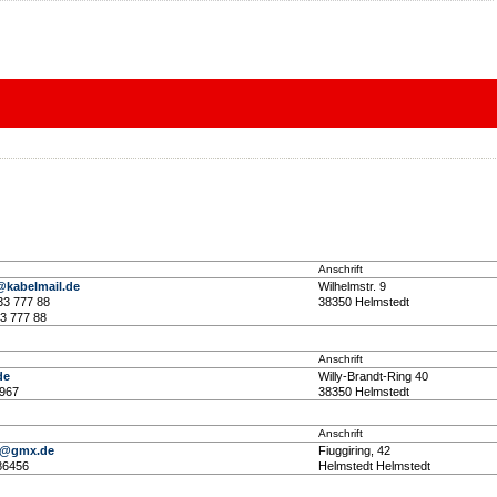
Anschrift
kabelmail.de
Wilhelmstr. 9
 33 777 88
38350 Helmstedt
33 777 88
Anschrift
de
Willy-Brandt-Ring 40
2967
38350 Helmstedt
Anschrift
1@gmx.de
Fiuggiring, 42
86456
Helmstedt Helmstedt