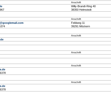
Anschrift
de
Willy-Brandt-Ring 40
2967
38350 Helmstedt
Anschrift
er@googlemail.com
Feldweg 11
5374
39291 Möckern
Anschrift
.de
Anschrift
Anschrift
e.de
66378
Anschrift
e.de
66378