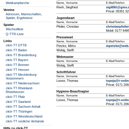
Wettkampfarchiv
Name, Vorname
E-Mail/Telefon
Reeh, Siegfried
sigi69tt@gmx.
Vereine
Privat: 05351 3
Adressen, Mannschaften,
Spieler, Ergebnisse
Jugendwart
Name, Vorname
E-Mail/Telefon
Spieler
Pfeiler, Christian
christianpfeil
Wechselliste
Mobil: 0177 648
Q-TTR-Liste
Pressewart
Links
Name, Vorname
E-Mail/Telefon
click-TT DTTB
Petzke, Mirko
mpetzke@web
click-TT Baden
Wobig, Steffi
click-TT Brandenburg
Webmaster
click-TT Bayern
Name, Vorname
E-Mail/Telefon
click-TT Bremen
Wobig, Steffi
click-TT Hessen
Schriftführer
click-TT Mecklenburg-
Name, Vorname
E-Mail/Telefon
Vorpommern
Loose, Thomas
topeja@t-onlin
click-TT Niedersachsen
Privat: 0171 20
click-TT Rheinland-
Hygiene-Beauftragter
Rheinhessen
Name, Vorname
E-Mail/Telefon
click-TT Pfalz
Loose, Thomas
topeja@t-onlin
click-TT Saarland
Privat: 0171 20
click-TT Sachsen-Anhalt
click-TT Thüringen
click-TT Westdeutschland
click-TT restliche Verbände
Hilfe zu click-TT