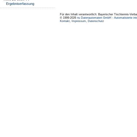
Ergebniserfassung
Für den Inhalt verantwortlich: Bayerischer Tischtennis-Verba
© 1999-2026
nu Datenautomaten GmbH - Automatisierte int
Kontakt
,
Impressum
,
Datenschutz