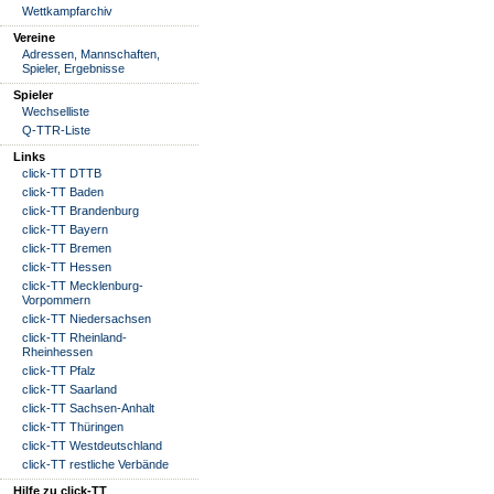
Wettkampfarchiv
Vereine
Adressen, Mannschaften,
Spieler, Ergebnisse
Spieler
Wechselliste
Q-TTR-Liste
Links
click-TT DTTB
click-TT Baden
click-TT Brandenburg
click-TT Bayern
click-TT Bremen
click-TT Hessen
click-TT Mecklenburg-
Vorpommern
click-TT Niedersachsen
click-TT Rheinland-
Rheinhessen
click-TT Pfalz
click-TT Saarland
click-TT Sachsen-Anhalt
click-TT Thüringen
click-TT Westdeutschland
click-TT restliche Verbände
Hilfe zu click-TT