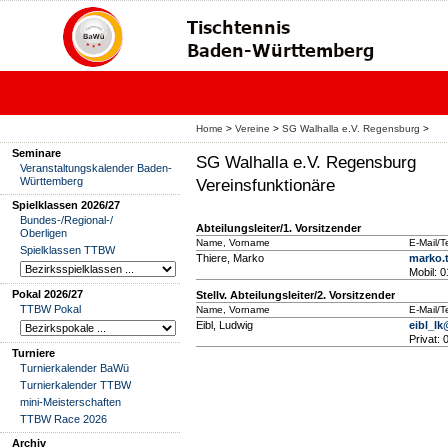
Home
>
Vereine
>
SG Walhalla e.V. Regensburg
>
Seminare
SG Walhalla e.V. Regensburg
Veranstaltungskalender Baden-
Württemberg
Vereinsfunktionäre
Spielklassen 2026/27
Bundes-/Regional-/
Abteilungsleiter/1. Vorsitzender
Oberligen
Name, Vorname
E-Mail/T
Spielklassen TTBW
Thiere, Marko
marko.
Mobil: 
Pokal 2026/27
Stellv. Abteilungsleiter/2. Vorsitzender
TTBW Pokal
Name, Vorname
E-Mail/T
Eibl, Ludwig
eibl_lk
Privat:
Turniere
Turnierkalender BaWü
Turnierkalender TTBW
mini-Meisterschaften
TTBW Race 2026
Archiv