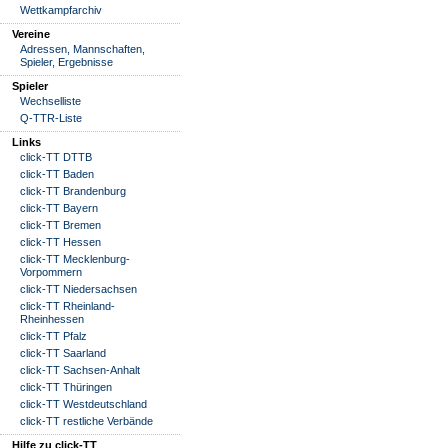
Wettkampfarchiv
Vereine
Adressen, Mannschaften,
Spieler, Ergebnisse
Spieler
Wechselliste
Q-TTR-Liste
Links
click-TT DTTB
click-TT Baden
click-TT Brandenburg
click-TT Bayern
click-TT Bremen
click-TT Hessen
click-TT Mecklenburg-
Vorpommern
click-TT Niedersachsen
click-TT Rheinland-
Rheinhessen
click-TT Pfalz
click-TT Saarland
click-TT Sachsen-Anhalt
click-TT Thüringen
click-TT Westdeutschland
click-TT restliche Verbände
Hilfe zu click-TT