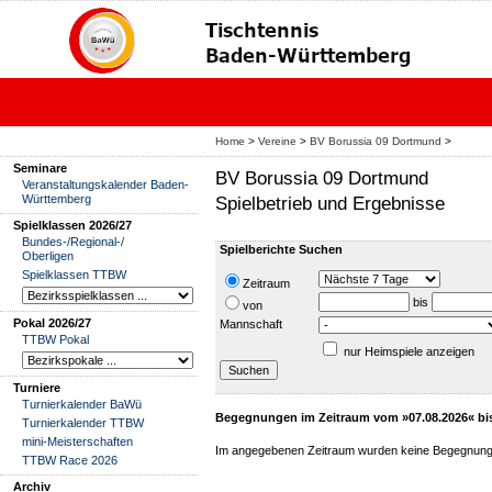
Home
>
Vereine
>
BV Borussia 09 Dortmund
>
Seminare
BV Borussia 09 Dortmund
Veranstaltungskalender Baden-
Württemberg
Spielbetrieb und Ergebnisse
Spielklassen 2026/27
Bundes-/Regional-/
Spielberichte Suchen
Oberligen
Spielklassen TTBW
Zeitraum
bis
von
Pokal 2026/27
Mannschaft
TTBW Pokal
nur Heimspiele anzeigen
Turniere
Turnierkalender BaWü
Begegnungen im Zeitraum vom »07.08.2026« bi
Turnierkalender TTBW
mini-Meisterschaften
Im angegebenen Zeitraum wurden keine Begegnung
TTBW Race 2026
Archiv