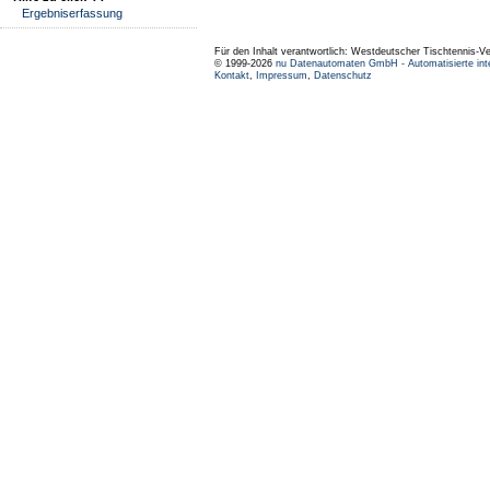
Ergebniserfassung
Für den Inhalt verantwortlich: Westdeutscher Tischtennis-V
© 1999-2026
nu Datenautomaten GmbH - Automatisierte int
Kontakt
,
Impressum
,
Datenschutz