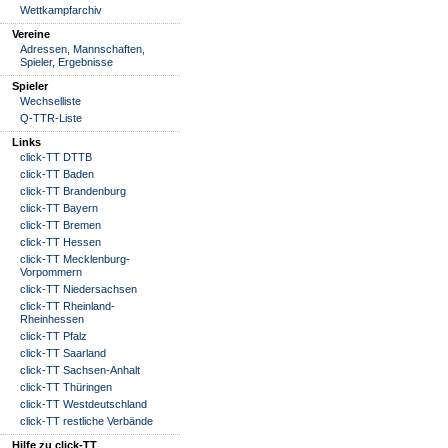
Wettkampfarchiv
Vereine
Adressen, Mannschaften,
Spieler, Ergebnisse
Spieler
Wechselliste
Q-TTR-Liste
Links
click-TT DTTB
click-TT Baden
click-TT Brandenburg
click-TT Bayern
click-TT Bremen
click-TT Hessen
click-TT Mecklenburg-
Vorpommern
click-TT Niedersachsen
click-TT Rheinland-
Rheinhessen
click-TT Pfalz
click-TT Saarland
click-TT Sachsen-Anhalt
click-TT Thüringen
click-TT Westdeutschland
click-TT restliche Verbände
Hilfe zu click-TT