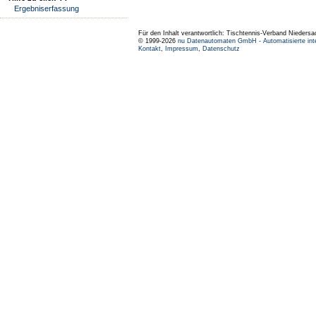
Ergebniserfassung
Für den Inhalt verantwortlich: Tischtennis-Verband Niedersa
© 1999-2026
nu Datenautomaten GmbH - Automatisierte int
Kontakt
,
Impressum
,
Datenschutz