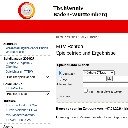
Home
>
Vereine
>
MTV Rehren
>
Seminare
MTV Rehren
Veranstaltungskalender Baden-
Württemberg
Spielbetrieb und Ergebnisse
Spielklassen 2026/27
Bundes-/Regional-/
Spielberichte Suchen
Oberligen
Spielklassen TTBW
Zeitraum
bis
von
Pokal 2026/27
Mannschaft
TTBW Pokal
nur Heimspiele anzeigen
Turniere
Turnierkalender BaWü
Begegnungen im Zeitraum vom »07.08.2026« bi
Turnierkalender TTBW
mini-Meisterschaften
Im angegebenen Zeitraum wurden keine Begegnung
TTBW Race 2026
Archiv