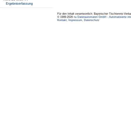
Ergebniserfassung
Für den Inhalt verantwortlich: Bayerischer Tischtennis-Verba
© 1999-2026
nu Datenautomaten GmbH - Automatisierte int
Kontakt
,
Impressum
,
Datenschutz