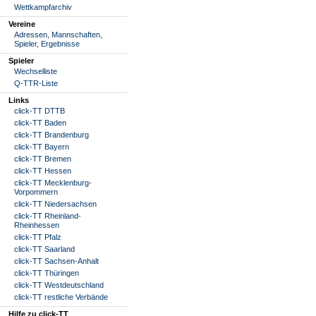
Wettkampfarchiv
Vereine
Adressen, Mannschaften,
Spieler, Ergebnisse
Spieler
Wechselliste
Q-TTR-Liste
Links
click-TT DTTB
click-TT Baden
click-TT Brandenburg
click-TT Bayern
click-TT Bremen
click-TT Hessen
click-TT Mecklenburg-
Vorpommern
click-TT Niedersachsen
click-TT Rheinland-
Rheinhessen
click-TT Pfalz
click-TT Saarland
click-TT Sachsen-Anhalt
click-TT Thüringen
click-TT Westdeutschland
click-TT restliche Verbände
Hilfe zu click-TT