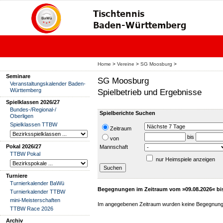
Home
>
Vereine
>
SG Moosburg
>
Seminare
SG Moosburg
Veranstaltungskalender Baden-
Württemberg
Spielbetrieb und Ergebnisse
Spielklassen 2026/27
Bundes-/Regional-/
Spielberichte Suchen
Oberligen
Spielklassen TTBW
Zeitraum
bis
von
Pokal 2026/27
Mannschaft
TTBW Pokal
nur Heimspiele anzeigen
Turniere
Turnierkalender BaWü
Begegnungen im Zeitraum vom »09.08.2026« bi
Turnierkalender TTBW
mini-Meisterschaften
Im angegebenen Zeitraum wurden keine Begegnung
TTBW Race 2026
Archiv