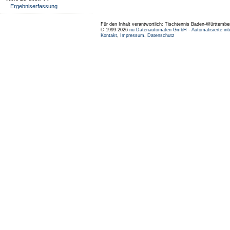
Ergebniserfassung
Für den Inhalt verantwortlich: Tischtennis Baden-Württembe
© 1999-2026
nu Datenautomaten GmbH - Automatisierte int
Kontakt
,
Impressum
,
Datenschutz