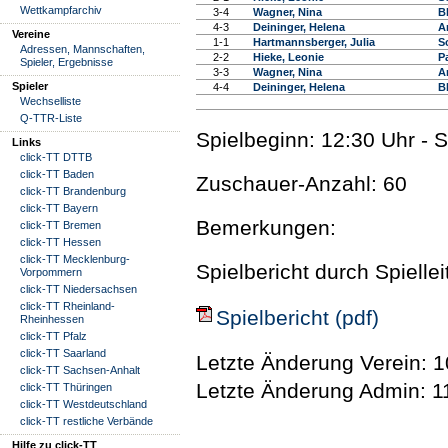
Wettkampfarchiv
3-4
Wagner, Nina
B
4-3
Deininger, Helena
A
Vereine
1-1
Hartmannsberger, Julia
S
Adressen, Mannschaften,
2-2
Hieke, Leonie
Pa
Spieler, Ergebnisse
3-3
Wagner, Nina
A
Spieler
4-4
Deininger, Helena
B
Wechselliste
Q-TTR-Liste
Spielbeginn: 12:30 Uhr - 
Links
click-TT DTTB
click-TT Baden
Zuschauer-Anzahl: 60
click-TT Brandenburg
click-TT Bayern
Bemerkungen:
click-TT Bremen
click-TT Hessen
click-TT Mecklenburg-
Spielbericht durch Spielle
Vorpommern
click-TT Niedersachsen
click-TT Rheinland-
Spielbericht (pdf)
Rheinhessen
click-TT Pfalz
click-TT Saarland
Letzte Änderung Verein: 1
click-TT Sachsen-Anhalt
Letzte Änderung Admin: 1
click-TT Thüringen
click-TT Westdeutschland
click-TT restliche Verbände
Hilfe zu click-TT