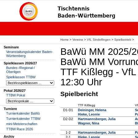
Home
>
Vereine
>
VfL Sindelfingen
>
Spielbetrieb
>
Seminare
BaWü MM 2025/2
Veranstaltungskalender Baden-
Württemberg
BaWü MM Vorrund
Spielklassen 2026/27
Bundes-/Regional-/
TTF Kißlegg - VfL 
Oberligen
Spielklassen TTBW
12:30 Uhr
Pokal 2026/27
Spielbericht
TTBW Pokal
TTF Kißlegg
Vf
Turniere
D1-D1
Deininger, Helena
S
Turnierkalender BaWü
Hieke, Leonie
Pa
Turnierkalender TTBW
D2-D2
Hartmannsberger, Julia
A
Wagner, Nina
B
mini-Meisterschaften
TTBW Race 2026
1-2
Hartmannsberger, Julia
Pa
Archiv
2-1
Hieke, Leonie
S