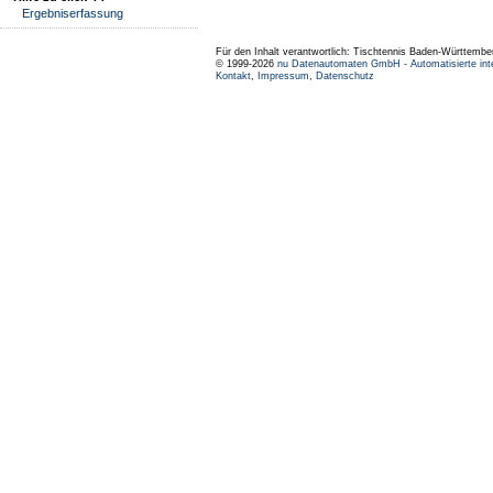
Ergebniserfassung
Für den Inhalt verantwortlich: Tischtennis Baden-Württembe
© 1999-2026
nu Datenautomaten GmbH - Automatisierte int
Kontakt
,
Impressum
,
Datenschutz