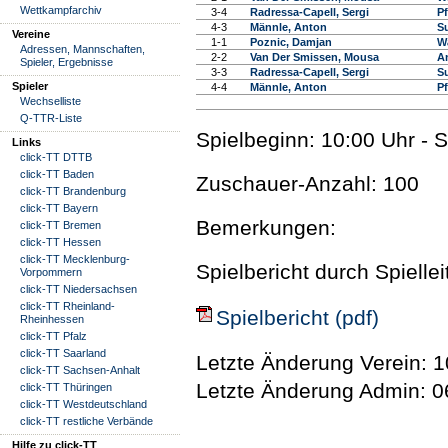
Wettkampfarchiv
3-4
Radressa-Capell, Sergi
Pf
4-3
Männle, Anton
S
Vereine
1-1
Poznic, Damjan
W
Adressen, Mannschaften,
2-2
Van Der Smissen, Mousa
A
Spieler, Ergebnisse
3-3
Radressa-Capell, Sergi
S
Spieler
4-4
Männle, Anton
Pf
Wechselliste
Q-TTR-Liste
Spielbeginn: 10:00 Uhr - 
Links
click-TT DTTB
click-TT Baden
Zuschauer-Anzahl: 100
click-TT Brandenburg
click-TT Bayern
Bemerkungen:
click-TT Bremen
click-TT Hessen
click-TT Mecklenburg-
Spielbericht durch Spielle
Vorpommern
click-TT Niedersachsen
click-TT Rheinland-
Spielbericht (pdf)
Rheinhessen
click-TT Pfalz
click-TT Saarland
Letzte Änderung Verein: 1
click-TT Sachsen-Anhalt
Letzte Änderung Admin: 0
click-TT Thüringen
click-TT Westdeutschland
click-TT restliche Verbände
Hilfe zu click-TT