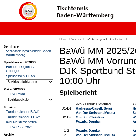
Home
>
Vereine
>
SV Böblingen
>
Spielbetrieb
>
Seminare
BaWü MM 2025/2
Veranstaltungskalender Baden-
Württemberg
BaWü MM Vorrund
Spielklassen 2026/27
Bundes-/Regional-/
DJK Sportbund Stu
Oberligen
Spielklassen TTBW
10:00 Uhr
Pokal 2026/27
Spielbericht
TTBW Pokal
DJK Sportbund Stuttgart
SV
Turniere
D1-D1
Radressa-Capell, Sergi
Hu
Turnierkalender BaWü
Van Der Smissen, Mousa
S
Turnierkalender TTBW
D2-D2
Goerke, Christian
W
Poznic, Damjan
A
mini-Meisterschaften
TTBW Race 2026
1-2
Poznic, Damjan
A
Archiv
2-1
Van Der Smissen, Mousa
W