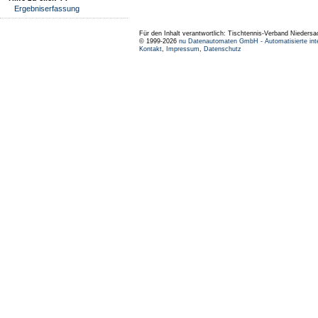
Ergebniserfassung
Für den Inhalt verantwortlich: Tischtennis-Verband Niedersa
© 1999-2026
nu Datenautomaten GmbH - Automatisierte int
Kontakt
,
Impressum
,
Datenschutz