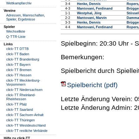
Wettkampfarchiv
3-4
Henke, Dennis
Ropers,
4-3
Mantovani, Ferdinand
Brügge
Vereine
1-1
Westphal, Jörg
Stössel
Adressen, Mannschaften,
2-2
Mantovani, Marvin
Damman
Spieler, Ergebnisse
3-3
Henke, Dennis
Brügge
Spieler
4-4
Mantovani, Ferdinand
Ropers,
Wechselliste
Q-TTR-Liste
Spielbeginn: 20:30 Uhr - 
Links
click-TT DTTB
click-TT Baden
Bemerkungen:
click-TT Brandenburg
click-TT Bayern
Spielbericht durch Spielle
click-TT Bremen
click-TT Hessen
click-TT Mecklenburg-
Spielbericht (pdf)
Vorpommern
click-TT Niedersachsen
click-TT Rheinland-
Letzte Änderung Verein: 0
Rheinhessen
click-TT Pfalz
Letzte Änderung Admin: 2
click-TT Saarland
click-TT Sachsen-Anhalt
click-TT Thüringen
click-TT Westdeutschland
click-TT restliche Verbände
Hilfe zu click-TT