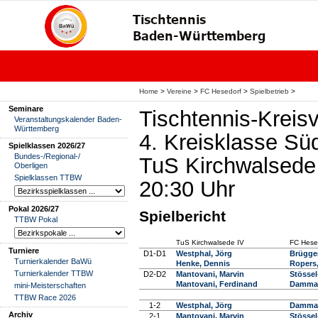
Home
>
Vereine
>
FC Hesedorf
>
Spielbetrieb
>
Seminare
Tischtennis-Krei
Veranstaltungskalender Baden-
Württemberg
4. Kreisklasse Sü
Spielklassen 2026/27
Bundes-/Regional-/
TuS Kirchwalsede 
Oberligen
Spielklassen TTBW
20:30 Uhr
Pokal 2026/27
Spielbericht
TTBW Pokal
TuS Kirchwalsede IV
FC Hese
Turniere
D1-D1
Westphal, Jörg
Brügge
Turnierkalender BaWü
Henke, Dennis
Ropers,
Turnierkalender TTBW
D2-D2
Mantovani, Marvin
Stössel
Mantovani, Ferdinand
Damman
mini-Meisterschaften
TTBW Race 2026
1-2
Westphal, Jörg
Damman
Archiv
2-1
Mantovani, Marvin
Stössel