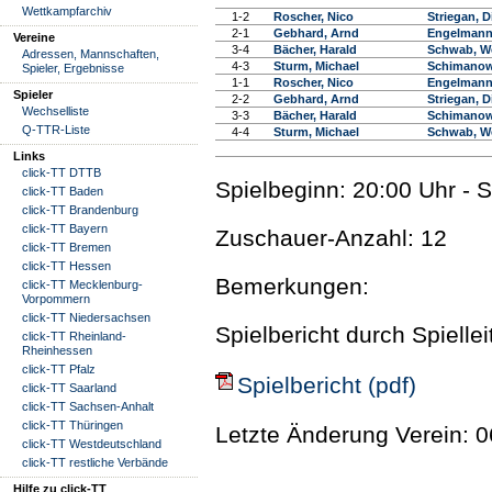
Wettkampfarchiv
1-2
Roscher, Nico
Striegan, D
2-1
Gebhard, Arnd
Engelmann,
Vereine
3-4
Bächer, Harald
Schwab, W
Adressen, Mannschaften,
4-3
Sturm, Michael
Schimanow
Spieler, Ergebnisse
1-1
Roscher, Nico
Engelmann,
Spieler
2-2
Gebhard, Arnd
Striegan, D
Wechselliste
3-3
Bächer, Harald
Schimanow
Q-TTR-Liste
4-4
Sturm, Michael
Schwab, W
Links
click-TT DTTB
Spielbeginn: 20:00 Uhr - 
click-TT Baden
click-TT Brandenburg
click-TT Bayern
Zuschauer-Anzahl: 12
click-TT Bremen
click-TT Hessen
Bemerkungen:
click-TT Mecklenburg-
Vorpommern
click-TT Niedersachsen
Spielbericht durch Spielle
click-TT Rheinland-
Rheinhessen
click-TT Pfalz
Spielbericht (pdf)
click-TT Saarland
click-TT Sachsen-Anhalt
click-TT Thüringen
Letzte Änderung Verein: 0
click-TT Westdeutschland
click-TT restliche Verbände
Hilfe zu click-TT