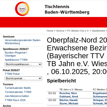
Home
>
Vereine
>
FC Weiden Ost e.V.
>
Spielbetrieb
Seminare
Oberpfalz-Nord 2
Veranstaltungskalender Baden-
Württemberg
Erwachsene Bezir
Spielklassen 2026/27
Bundes-/Regional-/
(Bayerischer TTV 
Oberligen
Spielklassen TTBW
TB Jahn e.V. Wies
, 06.10.2025, 20:
Pokal 2026/27
TTBW Pokal
Spielbericht
Turniere
Turnierkalender BaWü
TB Jahn e.V. Wiesau
FC Weiden O
Turnierkalender TTBW
D1-D1
Roscher, Nico
Engelmann,
mini-Meisterschaften
Gebhard, Arnd
Schimanow
TTBW Race 2026
D2-D2
Bächer, Harald
Striegan, D
Sturm, Michael
Schwab, W
Archiv