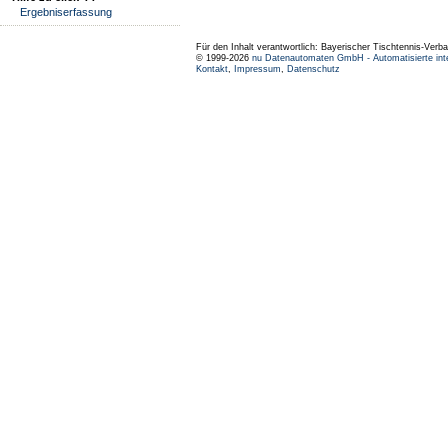
Ergebniserfassung
Für den Inhalt verantwortlich: Bayerischer Tischtennis-Verba
© 1999-2026
nu Datenautomaten GmbH - Automatisierte int
Kontakt
,
Impressum
,
Datenschutz