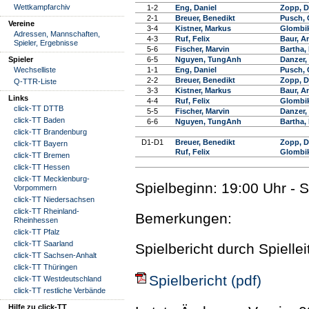
Wettkampfarchiv
1-2
Eng, Daniel
Zopp, D
2-1
Breuer, Benedikt
Pusch, 
Vereine
3-4
Kistner, Markus
Glombik
Adressen, Mannschaften,
4-3
Ruf, Felix
Baur, A
Spieler, Ergebnisse
5-6
Fischer, Marvin
Bartha,
Spieler
6-5
Nguyen, TungAnh
Danzer,
Wechselliste
1-1
Eng, Daniel
Pusch, 
2-2
Breuer, Benedikt
Zopp, D
Q-TTR-Liste
3-3
Kistner, Markus
Baur, A
Links
4-4
Ruf, Felix
Glombik
click-TT DTTB
5-5
Fischer, Marvin
Danzer,
click-TT Baden
6-6
Nguyen, TungAnh
Bartha,
click-TT Brandenburg
D1-D1
Breuer, Benedikt
Zopp, D
click-TT Bayern
Ruf, Felix
Glombik
click-TT Bremen
click-TT Hessen
click-TT Mecklenburg-
Spielbeginn: 19:00 Uhr - 
Vorpommern
click-TT Niedersachsen
click-TT Rheinland-
Bemerkungen:
Rheinhessen
click-TT Pfalz
click-TT Saarland
Spielbericht durch Spielle
click-TT Sachsen-Anhalt
click-TT Thüringen
Spielbericht (pdf)
click-TT Westdeutschland
click-TT restliche Verbände
Hilfe zu click-TT