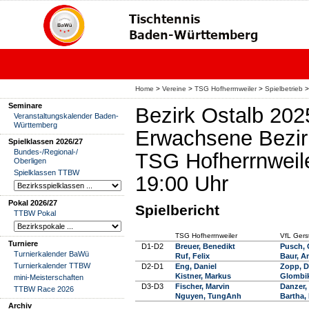
Home
>
Vereine
>
TSG Hofherrnweiler
>
Spielbetrieb
>
Seminare
Bezirk Ostalb 202
Veranstaltungskalender Baden-
Württemberg
Erwachsene Bezir
Spielklassen 2026/27
Bundes-/Regional-/
TSG Hofherrnweile
Oberligen
Spielklassen TTBW
19:00 Uhr
Pokal 2026/27
Spielbericht
TTBW Pokal
TSG Hofherrnweiler
VfL Gers
Turniere
D1-D2
Breuer, Benedikt
Pusch, 
Turnierkalender BaWü
Ruf, Felix
Baur, A
Turnierkalender TTBW
D2-D1
Eng, Daniel
Zopp, D
Kistner, Markus
Glombik
mini-Meisterschaften
D3-D3
Fischer, Marvin
Danzer,
TTBW Race 2026
Nguyen, TungAnh
Bartha,
Archiv