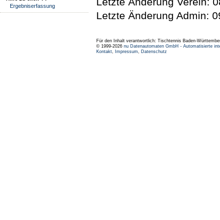
Letzte Änderung Verein: 0
Ergebniserfassung
Letzte Änderung Admin: 0
Für den Inhalt verantwortlich: Tischtennis Baden-Württembe
© 1999-2026
nu Datenautomaten GmbH - Automatisierte int
Kontakt
,
Impressum
,
Datenschutz