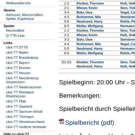
Wettkampfarchiv
1-2
Kloiber, Thorsten
Huß, Vol
2-1
Wieser, Kevin
Sinn, Tob
Vereine
3-4
Bahr, Uwe
Vogel, Ca
Adressen, Mannschaften,
4-3
Rothermel, Nils
Steinbren
Spieler, Ergebnisse
5-6
Neubrand, Harry
Rühle, Pe
Spieler
6-5
Müller, Wolfgang
Hermann,
Wechselliste
1-1
Kloiber, Thorsten
Sinn, Tob
2-2
Wieser, Kevin
Huß, Vol
Q-TTR-Liste
3-3
Bahr, Uwe
Steinbren
Links
4-4
Rothermel, Nils
Vogel, Ca
click-TT DTTB
5-5
Neubrand, Harry
Hermann,
click-TT Baden
6-6
Müller, Wolfgang
Rühle, Pe
click-TT Brandenburg
D1-D1
Kloiber, Thorsten
Sinn, Tob
click-TT Bayern
Neubrand, Harry
Huß, Vol
click-TT Bremen
click-TT Hessen
click-TT Mecklenburg-
Spielbeginn: 20:00 Uhr - 
Vorpommern
click-TT Niedersachsen
click-TT Rheinland-
Bemerkungen:
Rheinhessen
click-TT Pfalz
click-TT Saarland
Spielbericht durch Spielle
click-TT Sachsen-Anhalt
click-TT Thüringen
Spielbericht (pdf)
click-TT Westdeutschland
click-TT restliche Verbände
Hilfe zu click-TT