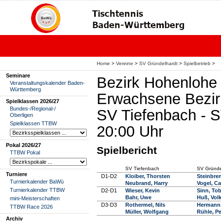
Home
>
Vereine
>
SV Gründelhardt
>
Spielbetrieb
>
Seminare
Bezirk Hohenlohe
Veranstaltungskalender Baden-
Württemberg
Erwachsene Bezir
Spielklassen 2026/27
Bundes-/Regional-/
SV Tiefenbach - S
Oberligen
Spielklassen TTBW
20:00 Uhr
Pokal 2026/27
Spielbericht
TTBW Pokal
SV Tiefenbach
SV Gründe
Turniere
D1-D2
Kloiber, Thorsten
Steinbren
Turnierkalender BaWü
Neubrand, Harry
Vogel, Ca
Turnierkalender TTBW
D2-D1
Wieser, Kevin
Sinn, Tob
Bahr, Uwe
Huß, Vol
mini-Meisterschaften
D3-D3
Rothermel, Nils
Hermann,
TTBW Race 2026
Müller, Wolfgang
Rühle, Pe
Archiv