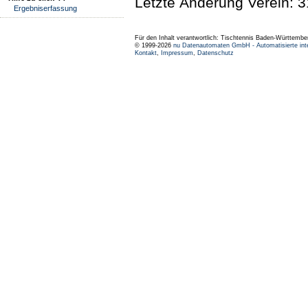
Letzte Änderung Verein: 3
Ergebniserfassung
Für den Inhalt verantwortlich: Tischtennis Baden-Württembe
© 1999-2026
nu Datenautomaten GmbH - Automatisierte int
Kontakt
,
Impressum
,
Datenschutz