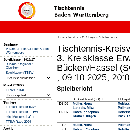
Home
>
Vereine
>
TuS Hoya
>
Spielbetrieb
>
Seminare
Tischtennis-Kreis
Veranstaltungskalender Baden-
Württemberg
3. Kreisklasse E
Spielklassen 2026/27
Bundes-/Regional-/
Bücken/Hassel (SG
Oberligen
Spielklassen TTBW
, 09.10.2025, 20:
Pokal 2026/27
Spielbericht
TTBW Pokal
Bücken/Hassel (SG) III
TT Hoya/
Turniere
D1-D1
Müller, Horst
Rokitta,
Turnierkalender BaWü
Langels, Mika
Pollman
Turnierkalender TTBW
D2-D2
Hatesur, Stephan
Doberst
Kramer, Jürgen
Back, 
mini-Meisterschaften
TTBW Race 2026
1-2
Müller, Horst
Pollman
Archiv
2-1
Hatesur, Stephan
Rokitta,