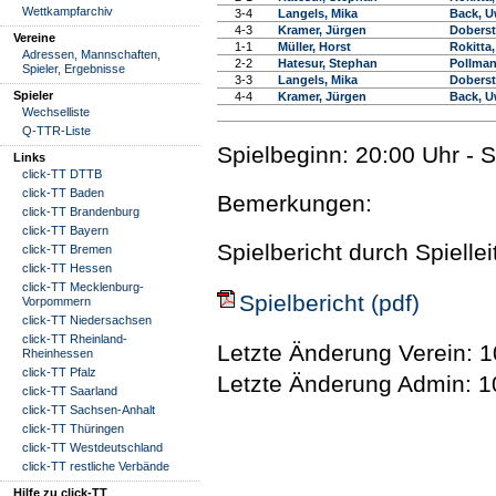
Wettkampfarchiv
3-4
Langels, Mika
Back, 
4-3
Kramer, Jürgen
Doberst
Vereine
1-1
Müller, Horst
Rokitta,
Adressen, Mannschaften,
2-2
Hatesur, Stephan
Pollman
Spieler, Ergebnisse
3-3
Langels, Mika
Doberst
Spieler
4-4
Kramer, Jürgen
Back, 
Wechselliste
Q-TTR-Liste
Spielbeginn: 20:00 Uhr - 
Links
click-TT DTTB
click-TT Baden
Bemerkungen:
click-TT Brandenburg
click-TT Bayern
Spielbericht durch Spielle
click-TT Bremen
click-TT Hessen
click-TT Mecklenburg-
Spielbericht (pdf)
Vorpommern
click-TT Niedersachsen
click-TT Rheinland-
Letzte Änderung Verein: 1
Rheinhessen
click-TT Pfalz
Letzte Änderung Admin: 1
click-TT Saarland
click-TT Sachsen-Anhalt
click-TT Thüringen
click-TT Westdeutschland
click-TT restliche Verbände
Hilfe zu click-TT