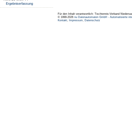
Ergebniserfassung
Für den Inhalt verantwortlich: Tischtennis-Verband Niedersa
© 1999-2026
nu Datenautomaten GmbH - Automatisierte int
Kontakt
,
Impressum
,
Datenschutz