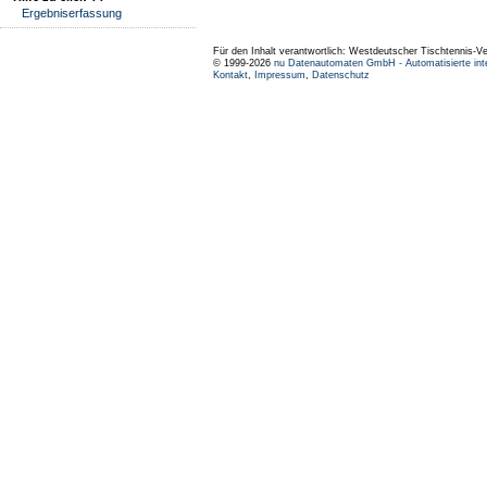
Ergebniserfassung
Für den Inhalt verantwortlich: Westdeutscher Tischtennis-V
© 1999-2026
nu Datenautomaten GmbH - Automatisierte int
Kontakt
,
Impressum
,
Datenschutz