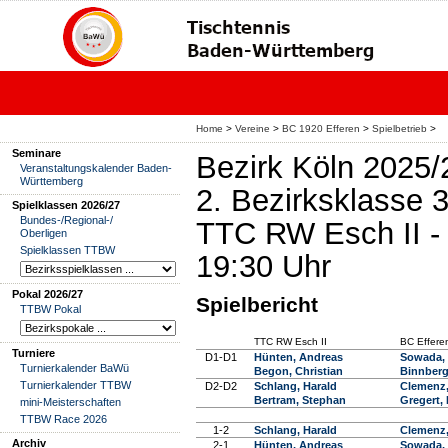
Home
>
Vereine
>
BC 1920 Efferen
>
Spielbetrieb
>
Seminare
Bezirk Köln 2025/
Veranstaltungskalender Baden-
Württemberg
2. Bezirksklasse
Spielklassen 2026/27
Bundes-/Regional-/
TTC RW Esch II - 
Oberligen
Spielklassen TTBW
19:30 Uhr
Pokal 2026/27
Spielbericht
TTBW Pokal
TTC RW Esch II
BC Effere
Turniere
D1-D1
Hünten, Andreas
Sowada,
Turnierkalender BaWü
Begon, Christian
Binnberg
Turnierkalender TTBW
D2-D2
Schlang, Harald
Clemenz
Bertram, Stephan
Gregert,
mini-Meisterschaften
TTBW Race 2026
1-2
Schlang, Harald
Clemenz
Archiv
2-1
Hünten, Andreas
Sowada,