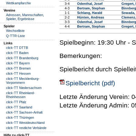
Wettkampfarchiv
3-4
Odenthal, Josef
Gregert,
4-3
Bertram, Stephan
Binnberg
Vereine
1-1
Schlang, Harald
Sowada,
Adressen, Mannschaften,
2-2
Hünten, Andreas
Clemenz
Spieler, Ergebnisse
3-3
Odenthal, Josef
Binnberg
Spieler
4-4
Bertram, Stephan
Gregert,
Wechselliste
Q-TTR-Liste
Spielbeginn: 19:30 Uhr - 
Links
click-TT DTTB
click-TT Baden
Bemerkungen:
click-TT Brandenburg
click-TT Bayern
Spielbericht durch Spielle
click-TT Bremen
click-TT Hessen
click-TT Mecklenburg-
Spielbericht (pdf)
Vorpommern
click-TT Niedersachsen
click-TT Rheinland-
Letzte Änderung Verein: 0
Rheinhessen
click-TT Pfalz
Letzte Änderung Admin: 0
click-TT Saarland
click-TT Sachsen-Anhalt
click-TT Thüringen
click-TT Westdeutschland
click-TT restliche Verbände
Hilfe zu click-TT