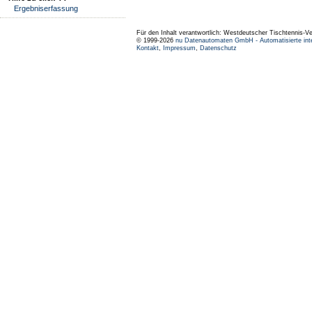
Ergebniserfassung
Für den Inhalt verantwortlich: Westdeutscher Tischtennis-V
© 1999-2026
nu Datenautomaten GmbH - Automatisierte int
Kontakt
,
Impressum
,
Datenschutz