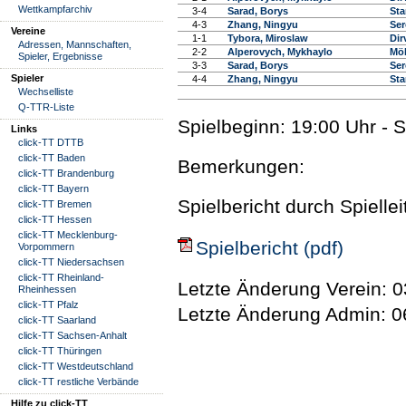
Wettkampfarchiv
3-4
Sarad, Borys
Sta
4-3
Zhang, Ningyu
Ser
Vereine
1-1
Tybora, Miroslaw
Dir
Adressen, Mannschaften,
2-2
Alperovych, Mykhaylo
Möl
Spieler, Ergebnisse
3-3
Sarad, Borys
Ser
Spieler
4-4
Zhang, Ningyu
Sta
Wechselliste
Q-TTR-Liste
Spielbeginn: 19:00 Uhr - 
Links
click-TT DTTB
click-TT Baden
Bemerkungen:
click-TT Brandenburg
click-TT Bayern
Spielbericht durch Spielle
click-TT Bremen
click-TT Hessen
click-TT Mecklenburg-
Spielbericht (pdf)
Vorpommern
click-TT Niedersachsen
click-TT Rheinland-
Letzte Änderung Verein: 0
Rheinhessen
click-TT Pfalz
Letzte Änderung Admin: 0
click-TT Saarland
click-TT Sachsen-Anhalt
click-TT Thüringen
click-TT Westdeutschland
click-TT restliche Verbände
Hilfe zu click-TT