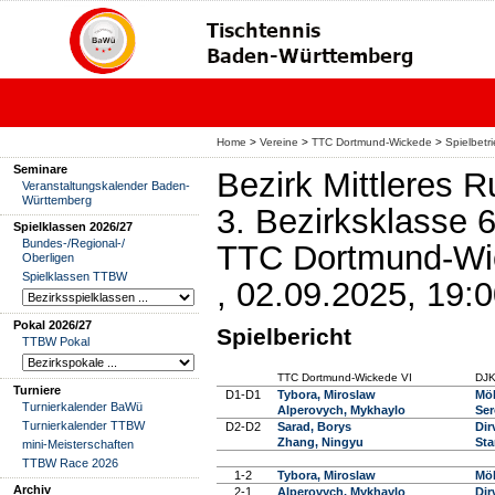
Home
>
Vereine
>
TTC Dortmund-Wickede
>
Spielbetr
Seminare
Bezirk Mittleres 
Veranstaltungskalender Baden-
Württemberg
3. Bezirksklasse
Spielklassen 2026/27
Bundes-/Regional-/
TTC Dortmund-Wic
Oberligen
Spielklassen TTBW
, 02.09.2025, 19:
Pokal 2026/27
Spielbericht
TTBW Pokal
TTC Dortmund-Wickede VI
DJK
Turniere
D1-D1
Tybora, Miroslaw
Möl
Turnierkalender BaWü
Alperovych, Mykhaylo
Ser
Turnierkalender TTBW
D2-D2
Sarad, Borys
Dir
Zhang, Ningyu
Sta
mini-Meisterschaften
TTBW Race 2026
1-2
Tybora, Miroslaw
Möl
Archiv
2-1
Alperovych, Mykhaylo
Dir