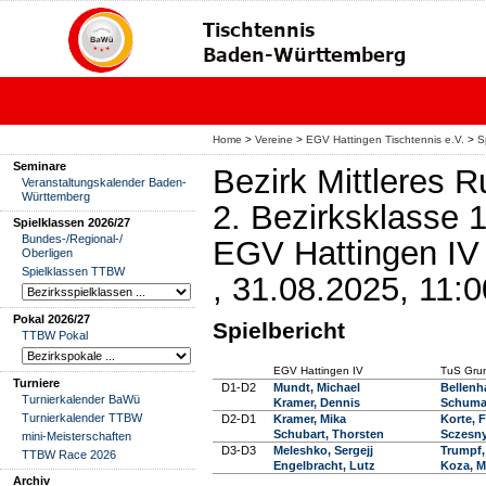
Home
>
Vereine
>
EGV Hattingen Tischtennis e.V.
>
S
Seminare
Bezirk Mittleres 
Veranstaltungskalender Baden-
Württemberg
2. Bezirksklasse 
Spielklassen 2026/27
Bundes-/Regional-/
EGV Hattingen IV 
Oberligen
Spielklassen TTBW
, 31.08.2025, 11:
Pokal 2026/27
Spielbericht
TTBW Pokal
EGV Hattingen IV
TuS Grun
Turniere
D1-D2
Mundt, Michael
Bellenh
Turnierkalender BaWü
Kramer, Dennis
Schumac
Turnierkalender TTBW
D2-D1
Kramer, Mika
Korte, F
Schubart, Thorsten
Sczesny
mini-Meisterschaften
D3-D3
Meleshko, Sergejj
Trumpf,
TTBW Race 2026
Engelbracht, Lutz
Koza, M
Archiv