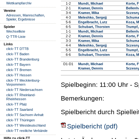
Wettkampfarchiv
1-2
Mundt, Michael
Korte, F
2-1
Kramer, Dennis
Bellenh
Vereine
3-4
Kramer, Mika
Sczesny
Adressen, Mannschaften,
4-3
Meleshko, Sergejj
Schumac
Spieler, Ergebnisse
5-6
Engelbracht, Lutz
Koza, M
Spieler
6-5
Schubart, Thorsten
Trumpf,
Wechselliste
1-1
Mundt, Michael
Bellenh
2-2
Kramer, Dennis
Korte, F
Q-TTR-Liste
3-3
Kramer, Mika
Schumac
Links
4-4
Meleshko, Sergejj
Sczesny
click-TT DTTB
5-5
Engelbracht, Lutz
Trumpf,
click-TT Baden
6-6
Schubart, Thorsten
Koza, M
click-TT Brandenburg
D1-D1
Mundt, Michael
Korte, F
click-TT Bayern
Kramer, Dennis
Sczesny
click-TT Bremen
click-TT Hessen
click-TT Mecklenburg-
Spielbeginn: 11:00 Uhr - 
Vorpommern
click-TT Niedersachsen
click-TT Rheinland-
Bemerkungen:
Rheinhessen
click-TT Pfalz
click-TT Saarland
Spielbericht durch Spielle
click-TT Sachsen-Anhalt
click-TT Thüringen
Spielbericht (pdf)
click-TT Westdeutschland
click-TT restliche Verbände
Hilfe zu click-TT