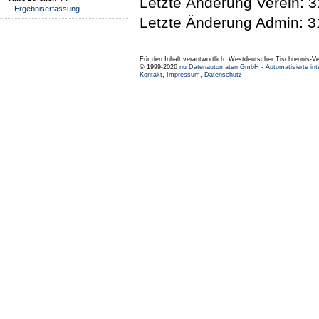
Letzte Änderung Verein: 3
Ergebniserfassung
Letzte Änderung Admin: 3
Für den Inhalt verantwortlich: Westdeutscher Tischtennis-V
© 1999-2026
nu Datenautomaten GmbH - Automatisierte int
Kontakt
,
Impressum
,
Datenschutz