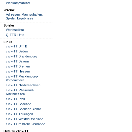
Wettkampfarchiv
Vereine
Adressen, Mannschaften,
Spieler, Ergebnisse
Spieler
Wechselliste
Q-TTR-Liste
Links
click-TT DTTB
click-TT Baden
click-TT Brandenburg
click-TT Bayern
click-TT Bremen
click-TT Hessen
click-TT Mecklenburg-
Vorpommern
click-TT Niedersachsen
click-TT Rheinland-
Rheinhessen
click-TT Pfalz
click-TT Saarland
click-TT Sachsen-Anhalt
click-TT Thüringen
click-TT Westdeutschland
click-TT restliche Verbände
Hilfe zu click-TT