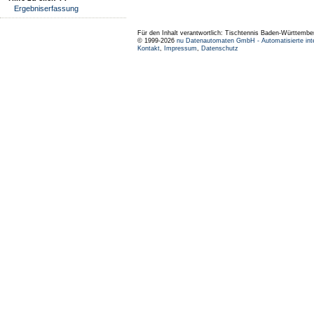
Ergebniserfassung
Für den Inhalt verantwortlich: Tischtennis Baden-Württembe
© 1999-2026
nu Datenautomaten GmbH - Automatisierte int
Kontakt
,
Impressum
,
Datenschutz