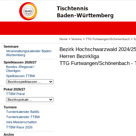
Home
>
Vereine
>
TTG Furtwangen/Schönenbach
>
S
Seminare
Bezirk Hochschwarzwald 2024/2
Veranstaltungskalender Baden-
Württemberg
Herren Bezirkliga
TTG Furtwangen/Schönenbach - TT
Spielklassen 2026/27
Bundes-/Regional-/
Oberligen
Spielklassen TTBW
Pokal 2026/27
TTBW Pokal
Turniere
Turnierkalender BaWü
Turnierkalender TTBW
mini-Meisterschaften
TTBW Race 2026
Archiv