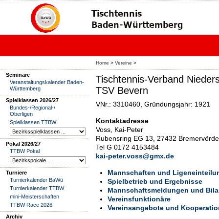
Home
>
Vereine
>
Seminare
Tischtennis-Verband Nieder
Veranstaltungskalender Baden-
TSV Bevern
Württemberg
Spielklassen 2026/27
VNr.: 3310460, Gründungsjahr: 1921
Bundes-/Regional-/
Oberligen
Kontaktadresse
Spielklassen TTBW
Voss, Kai-Peter
Rubensring EG 13, 27432 Bremervörde
Pokal 2026/27
Tel G 0172 4153484
TTBW Pokal
kai-peter.voss@gmx.de
Mannschaften und Ligeneinteilu
Turniere
Turnierkalender BaWü
Spielbetrieb und Ergebnisse
Turnierkalender TTBW
Mannschaftsmeldungen und Bil
mini-Meisterschaften
Vereinsfunktionäre
TTBW Race 2026
Vereinsangebote und Kooperati
Archiv