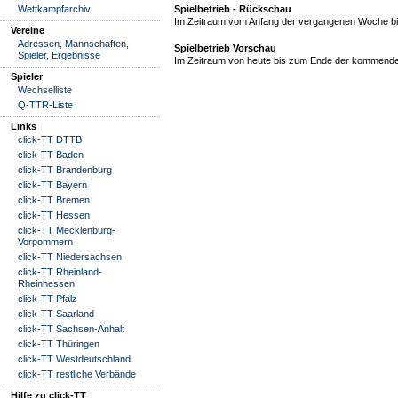
Wettkampfarchiv
Spielbetrieb - Rückschau
Im Zeitraum vom Anfang der vergangenen Woche bis
Vereine
Adressen, Mannschaften,
Spielbetrieb Vorschau
Spieler, Ergebnisse
Im Zeitraum von heute bis zum Ende der kommende
Spieler
Wechselliste
Q-TTR-Liste
Links
click-TT DTTB
click-TT Baden
click-TT Brandenburg
click-TT Bayern
click-TT Bremen
click-TT Hessen
click-TT Mecklenburg-
Vorpommern
click-TT Niedersachsen
click-TT Rheinland-
Rheinhessen
click-TT Pfalz
click-TT Saarland
click-TT Sachsen-Anhalt
click-TT Thüringen
click-TT Westdeutschland
click-TT restliche Verbände
Hilfe zu click-TT