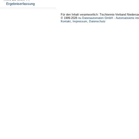
Ergebniserfassung
Für den Inhalt verantwortlich: Tischtennis-Verband Niedersa
© 1999-2026
nu Datenautomaten GmbH - Automatisierte int
Kontakt
,
Impressum
,
Datenschutz