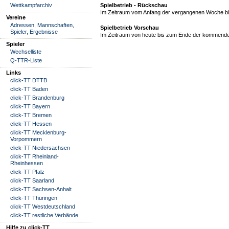
Wettkampfarchiv
Spielbetrieb - Rückschau
Im Zeitraum vom Anfang der vergangenen Woche bis
Vereine
Adressen, Mannschaften,
Spielbetrieb Vorschau
Spieler, Ergebnisse
Im Zeitraum von heute bis zum Ende der kommende
Spieler
Wechselliste
Q-TTR-Liste
Links
click-TT DTTB
click-TT Baden
click-TT Brandenburg
click-TT Bayern
click-TT Bremen
click-TT Hessen
click-TT Mecklenburg-
Vorpommern
click-TT Niedersachsen
click-TT Rheinland-
Rheinhessen
click-TT Pfalz
click-TT Saarland
click-TT Sachsen-Anhalt
click-TT Thüringen
click-TT Westdeutschland
click-TT restliche Verbände
Hilfe zu click-TT