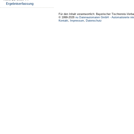
Ergebniserfassung
Für den Inhalt verantwortlich: Bayerischer Tischtennis-Verba
© 1999-2026
nu Datenautomaten GmbH - Automatisierte int
Kontakt
,
Impressum
,
Datenschutz