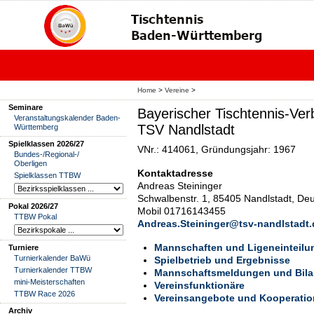
Home
>
Vereine
>
Seminare
Bayerischer Tischtennis-Ver
Veranstaltungskalender Baden-
TSV Nandlstadt
Württemberg
Spielklassen 2026/27
VNr.: 414061, Gründungsjahr: 1967
Bundes-/Regional-/
Oberligen
Kontaktadresse
Spielklassen TTBW
Andreas Steininger
Schwalbenstr. 1, 85405 Nandlstadt, De
Pokal 2026/27
Mobil 01716143455
TTBW Pokal
Andreas.Steininger@tsv-nandlstadt.
Mannschaften und Ligeneinteilu
Turniere
Turnierkalender BaWü
Spielbetrieb und Ergebnisse
Turnierkalender TTBW
Mannschaftsmeldungen und Bil
mini-Meisterschaften
Vereinsfunktionäre
TTBW Race 2026
Vereinsangebote und Kooperati
Archiv